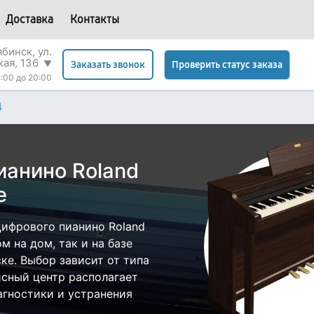
Доставка
Контакты
бинск, ул.
кая, 136
▼
Проверить статус заказа
Заказать звонок
:00 до 20:00
4
ианино Roland
е
ифрового пианино Roland
 на дом, так и на базе
ке. Выбор зависит от типа
исный центр располагает
гностики и устранения