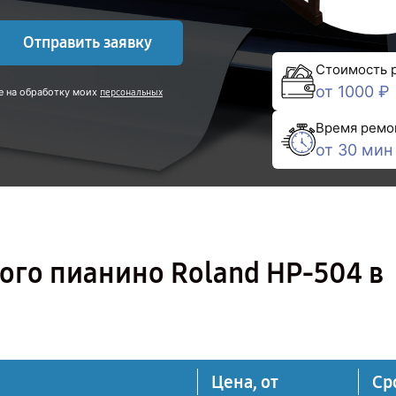
Отправить заявку
Стоимость 
от 1000 ₽
е на обработку моих
персональных
Время ремо
от 30 мин
ого пианино Roland HP-504 в
Цена, от
Ср