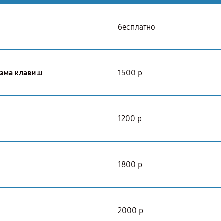
бесплатно
изма клавиш
1500 р
1200 р
1800 р
2000 р