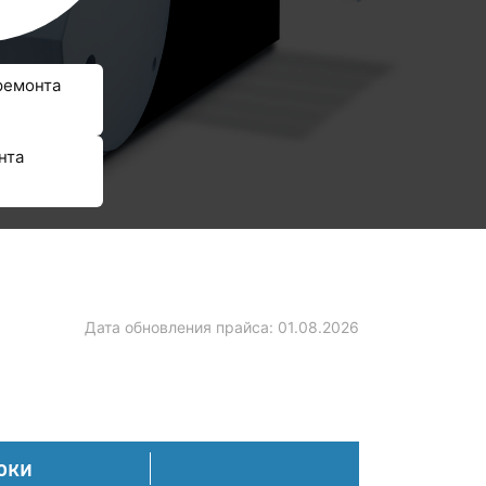
ремонта
нта
Дата обновления прайса:
01.08.2026
оки