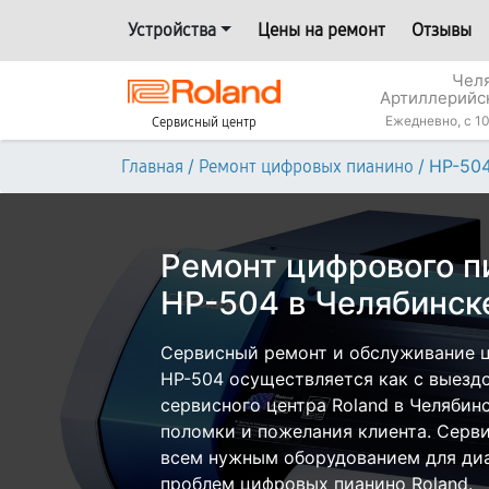
Устройства
Цены на ремонт
Отзывы
Челя
Артиллерийс
Ежедневно, с 10
Сервисный центр
/
/
HP-50
Главная
Ремонт цифровых пианино
Ремонт цифрового п
HP-504 в Челябинск
Сервисный ремонт и обслуживание ц
HP-504 осуществляется как с выездом
сервисного центра Roland в Челябинс
поломки и пожелания клиента. Серв
всем нужным оборудованием для диа
проблем цифровых пианино Roland.